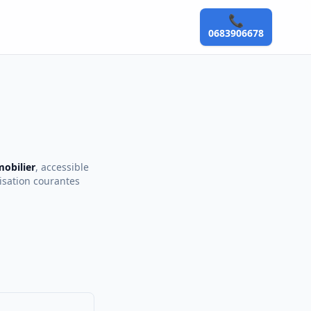
📞
0683906678
mobilier
, accessible
lisation courantes