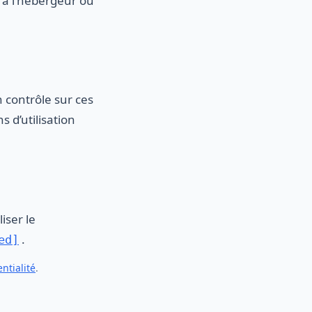
 à l’hébergeur ou
n contrôle sur ces
s d’utilisation
iser le
.
ed]
ntialité
.