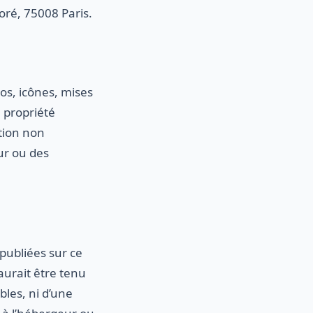
oré, 75008 Paris.
os, icônes, mises
a propriété
ation non
eur ou des
 publiées sur ce
saurait être tenu
les, ni d’une