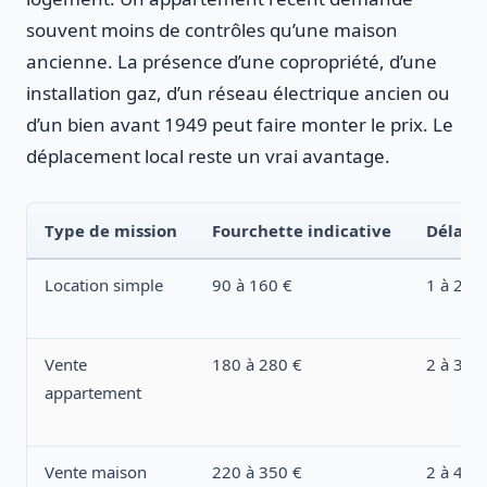
souvent moins de contrôles qu’une maison
ancienne. La présence d’une copropriété, d’une
installation gaz, d’un réseau électrique ancien ou
d’un bien avant 1949 peut faire monter le prix. Le
déplacement local reste un vrai avantage.
Type de mission
Fourchette indicative
Délai 
Location simple
90 à 160 €
1 à 2 h
Vente
180 à 280 €
2 à 3 h
appartement
Vente maison
220 à 350 €
2 à 4 h