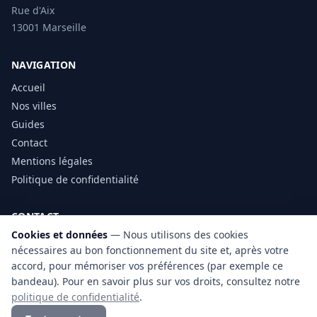
Rue d'Aix
13001 Marseille
NAVIGATION
Accueil
Nos villes
Guides
Contact
Mentions légales
Politique de confidentialité
CONTACT
Cookies et données
— Nous utilisons des cookies
0683906678
nécessaires au bon fonctionnement du site et, après votre
Formulaire de contact
accord, pour mémoriser vos préférences (par exemple ce
bandeau). Pour en savoir plus sur vos droits, consultez notre
politique de confidentialité
.
© 2026 Marseille Diagnostic immobilier ·
Mentions légales
·