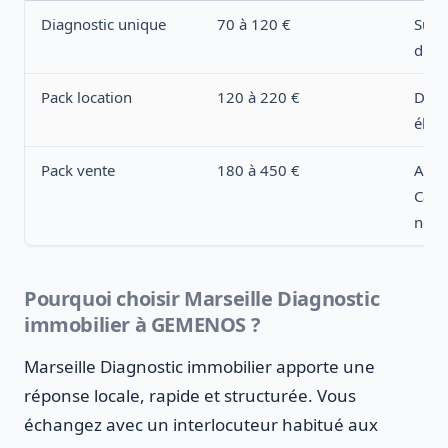
Diagnostic unique
70 à 120 €
Surfa
du c
Pack location
120 à 220 €
DPE,
élect
Pack vente
180 à 450 €
Amia
Carre
nomb
Pourquoi choisir Marseille Diagnostic
immobilier à GEMENOS ?
Marseille Diagnostic immobilier apporte une
réponse locale, rapide et structurée. Vous
échangez avec un interlocuteur habitué aux